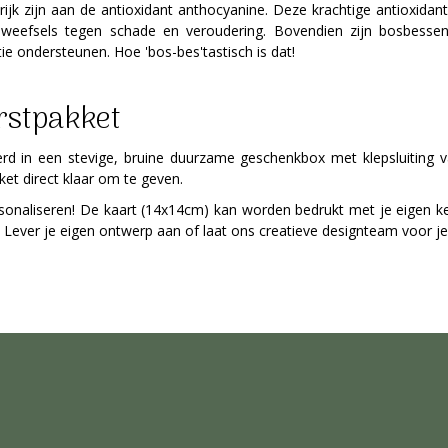
 rijk zijn aan de antioxidant anthocyanine. Deze krachtige antioxida
n weefsels tegen schade en veroudering. Bovendien zijn bosbessen
e ondersteunen. Hoe 'bos-bes'tastisch is dat!
rstpakket
rd in een stevige, bruine duurzame geschenkbox met klepsluiting 
kket direct klaar om te geven.
sonaliseren! De kaart (14x14cm) kan worden bedrukt met je eigen kerst
ijk. Lever je eigen ontwerp aan of laat ons creatieve designteam voor j