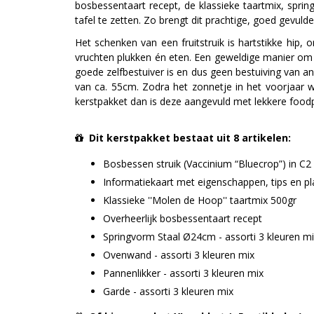
bosbessentaart recept, de klassieke taartmix, spri
tafel te zetten. Zo brengt dit prachtige, goed gevulde
Het schenken van een fruitstruik is hartstikke hip, 
vruchten plukken én eten. Een geweldige manier om 
goede zelfbestuiver is en dus geen bestuiving van 
van ca. 55cm. Zodra het zonnetje in het voorjaar wee
kerstpakket dan is deze aangevuld met lekkere foodp
Dit kerstpakket bestaat uit 8 artikelen:
Bosbessen struik (Vaccinium “Bluecrop”) in C
Informatiekaart met eigenschappen, tips en pl
Klassieke ''Molen de Hoop'' taartmix 500gr
Overheerlijk bosbessentaart recept
Springvorm Staal Ø24cm - assorti 3 kleuren m
Ovenwand - assorti 3 kleuren mix
Pannenlikker - assorti 3 kleuren mix
Garde - assorti 3 kleuren mix