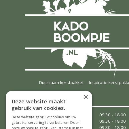
Duurzaam kerstpakket
Inspiratie kerstpakk
×
OPENINGSTIJDEN
Deze website maakt
gebruik van cookies.
Maandag
09:30 - 18:00
Deze website gebruikt cookies om uw
Dinsdag
09:30 - 18:00
gebruikerservaring te verbeteren. Door
Woensdag
09:30 - 18:00
onze website te gebruiken, stemt u in met