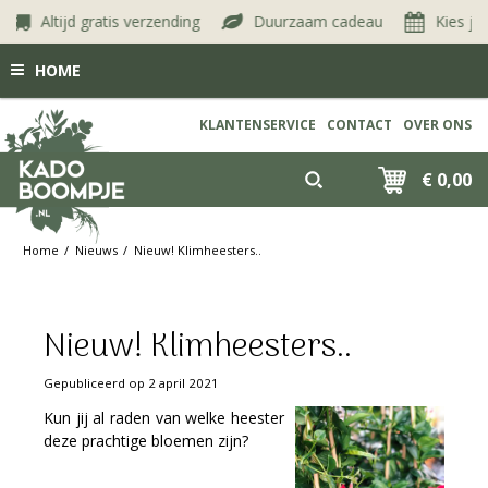
Altijd gratis verzending
Duurzaam cadeau
Kies je ge
HOME
KLANTENSERVICE
CONTACT
OVER ONS
€ 0,00
Home
Nieuws
Nieuw! Klimheesters..
Nieuw! Klimheesters..
Gepubliceerd op
2 april 2021
Kun jij al raden van welke heester
deze prachtige bloemen zijn?