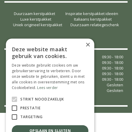
Duurzaam kerstpakket
Inspiratie kerstpakket ideeën
Luxe kerstpakket
Italiaans kerstpakket
Uniek origineel kerstpakket
Duurzaam relatiegeschenk
OPENINGSTIJDEN
×
Deze website maakt
gebruik van cookies.
Maandag
09:30 - 18:00
Dinsdag
09:30 - 18:00
Deze website gebruikt cookies om uw
Woensdag
09:30 - 18:00
gebruikerservaring te verbeteren. Door
Donderdag
09:30 - 18:00
onze website te gebruiken, stemt u in met
Vrijdag
09:30 - 18:00
alle cookies in overeenstemming met ons
Zaterdag
Gesloten
Cookiebeleid.
Lees verder
Zondag
Gesloten
Toon alle openingstijden
STRIKT NOODZAKELIJK
PRESTATIE
TARGETING
©
Tuincentrum Vaessen
Green Solutions
Tuincentrumoverzicht.nl
OPSLAAN EN SLUITEN