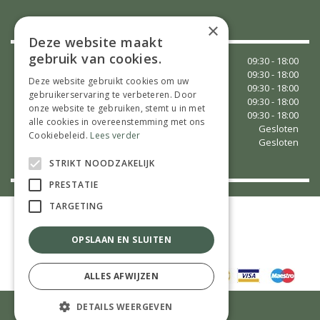
OPENINGSTIJDEN
×
Deze website maakt
gebruik van cookies.
Maandag
09:30 - 18:00
Dinsdag
09:30 - 18:00
Deze website gebruikt cookies om uw
Woensdag
09:30 - 18:00
gebruikerservaring te verbeteren. Door
Donderdag
09:30 - 18:00
onze website te gebruiken, stemt u in met
Vrijdag
09:30 - 18:00
alle cookies in overeenstemming met ons
Zaterdag
Gesloten
Cookiebeleid.
Lees verder
Zondag
Gesloten
Toon alle openingstijden
STRIKT NOODZAKELIJK
PRESTATIE
TARGETING
©
Tuincentrum Vaessen
Green Solutions
Tuincentrumoverzicht.nl
OPSLAAN EN SLUITEN
Privacy Policy
Algemene Voorwaarden
Eenvoudig en veilig betalen met:
ALLES AFWIJZEN
DETAILS WEERGEVEN