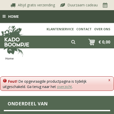
Altijd gratis verzending
Duurzaam cadeau
Kie
HOME
KLANTENSERVICE
CONTACT
OVER ONS
€ 0,00
Home
x
Fout!
De opgevraagde productpagina is tijdelijk
uitgeschakeld. Ga terug naar het
overzicht
.
ONDERDEEL VAN