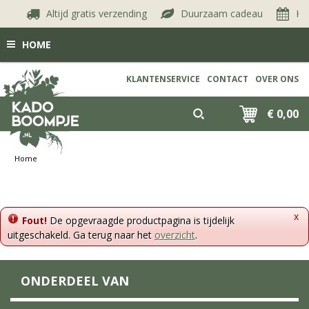
Altijd gratis verzending
Duurzaam cadeau
Kie
HOME
KLANTENSERVICE
CONTACT
OVER ONS
€ 0,00
Home
x
Fout!
De opgevraagde productpagina is tijdelijk
uitgeschakeld. Ga terug naar het
overzicht
.
ONDERDEEL VAN