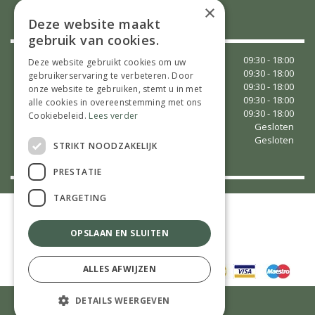
×
OPENINGSTIJDEN
Deze website maakt
gebruik van cookies.
Maandag
09:30 - 18:00
Deze website gebruikt cookies om uw
Dinsdag
09:30 - 18:00
gebruikerservaring te verbeteren. Door
Woensdag
09:30 - 18:00
onze website te gebruiken, stemt u in met
Donderdag
09:30 - 18:00
alle cookies in overeenstemming met ons
Vrijdag
09:30 - 18:00
Cookiebeleid.
Lees verder
Zaterdag
Gesloten
Zondag
Gesloten
STRIKT NOODZAKELIJK
Toon alle openingstijden
PRESTATIE
TARGETING
©
Tuincentrum Vaessen
Green Solutions
Tuincentrumoverzicht.nl
OPSLAAN EN SLUITEN
Privacy Policy
Algemene Voorwaarden
ALLES AFWIJZEN
Eenvoudig en veilig betalen met:
DETAILS WEERGEVEN