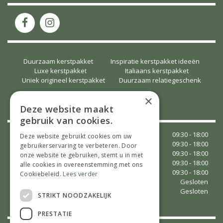
Duurzaam kerstpakket
Inspiratie kerstpakket ideeën
Luxe kerstpakket
Italiaans kerstpakket
Uniek origineel kerstpakket
Duurzaam relatiegeschenk
×
OPENINGSTIJDEN
Deze website maakt
gebruik van cookies.
Maandag
09:30 - 18:00
Deze website gebruikt cookies om uw
Dinsdag
09:30 - 18:00
gebruikerservaring te verbeteren. Door
Woensdag
09:30 - 18:00
onze website te gebruiken, stemt u in met
Donderdag
09:30 - 18:00
alle cookies in overeenstemming met ons
Vrijdag
09:30 - 18:00
Cookiebeleid.
Lees verder
Zaterdag
Gesloten
Zondag
Gesloten
STRIKT NOODZAKELIJK
Toon alle openingstijden
PRESTATIE