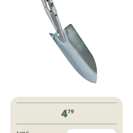
4
79
Aantal