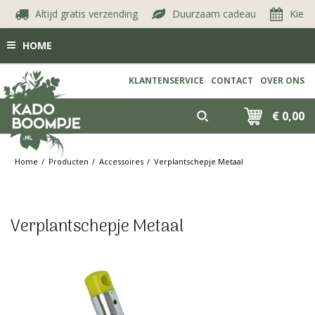
Altijd gratis verzending
Duurzaam cadeau
Kies j
HOME
KLANTENSERVICE
CONTACT
OVER ONS
€ 0,00
Home
Producten
Accessoires
Verplantschepje Metaal
Verplantschepje Metaal