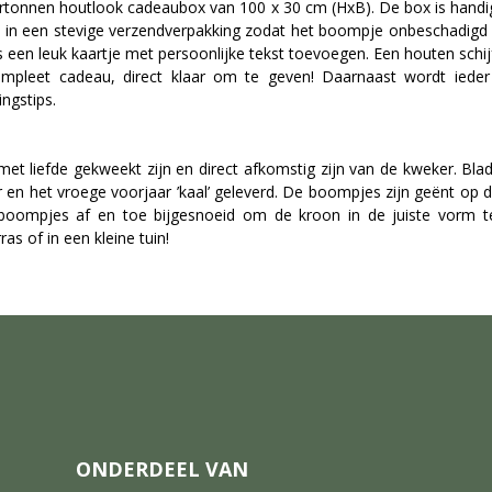
tonnen houtlook cadeaubox van 100 x 30 cm (HxB). De box is handig 
t in een stevige verzendverpakking zodat het boompje onbeschadigd 
oos een leuk kaartje met persoonlijke tekst toevoegen. Een houten schi
mpleet cadeau, direct klaar om te geven! Daarnaast wordt iede
ngstips.
 met liefde gekweekt zijn en direct afkomstig zijn van de kweker. Bl
r en het vroege voorjaar ’kaal’ geleverd. De boompjes zijn geënt op
boompjes af en toe bijgesnoeid om de kroon in de juiste vorm te 
as of in een kleine tuin!
ONDERDEEL VAN