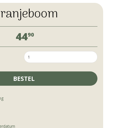
Franjeboom
44
90
ng
verdatum