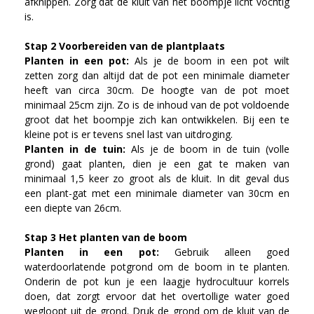
afknippen. Zorg dat de kluit van het boompje licht vochtig
is.
Stap 2 Voorbereiden van de plantplaats
Planten in een pot:
Als je de boom in een pot wilt
zetten zorg dan altijd dat de pot een minimale diameter
heeft van circa 30cm. De hoogte van de pot moet
minimaal 25cm zijn. Zo is de inhoud van de pot voldoende
groot dat het boompje zich kan ontwikkelen. Bij een te
kleine pot is er tevens snel last van uitdroging.
Planten in de tuin:
Als je de boom in de tuin (volle
grond) gaat planten, dien je een gat te maken van
minimaal 1,5 keer zo groot als de kluit. In dit geval dus
een plant-gat met een minimale diameter van 30cm en
een diepte van 26cm.
Stap 3 Het planten van de boom
Planten in een pot:
Gebruik alleen goed
waterdoorlatende potgrond om de boom in te planten.
Onderin de pot kun je een laagje hydrocultuur korrels
doen, dat zorgt ervoor dat het overtollige water goed
wegloopt uit de grond. Druk de grond om de kluit van de