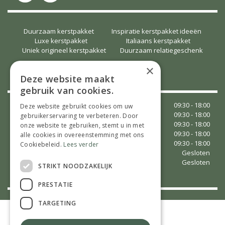
Duurzaam kerstpakket
Inspiratie kerstpakket ideeën
Luxe kerstpakket
Italiaans kerstpakket
Uniek origineel kerstpakket
Duurzaam relatiegeschenk
×
OPENINGSTIJDEN
Deze website maakt
gebruik van cookies.
Maandag
09:30 - 18:00
Deze website gebruikt cookies om uw
Dinsdag
09:30 - 18:00
gebruikerservaring te verbeteren. Door
Woensdag
09:30 - 18:00
onze website te gebruiken, stemt u in met
Donderdag
09:30 - 18:00
alle cookies in overeenstemming met ons
Vrijdag
09:30 - 18:00
Cookiebeleid.
Lees verder
Zaterdag
Gesloten
Zondag
Gesloten
STRIKT NOODZAKELIJK
Toon alle openingstijden
PRESTATIE
TARGETING
©
Tuincentrum Vaessen
Green Solutions
Tuincentrumoverzicht.nl