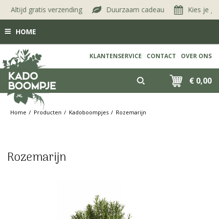
Altijd gratis verzending
Duurzaam cadeau
Kies je gewe
HOME
KLANTENSERVICE
CONTACT
OVER ONS
€ 0,00
Home
Producten
Kadoboompjes
Rozemarijn
Rozemarijn